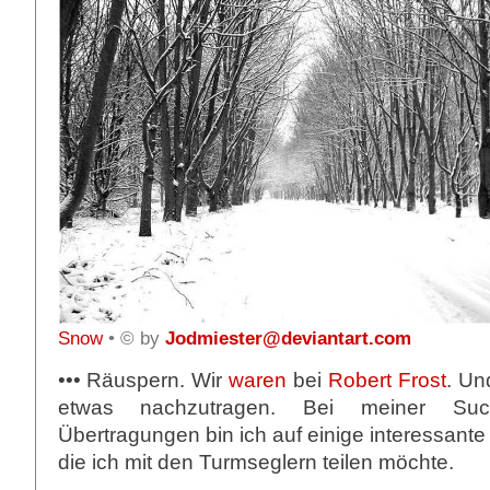
Snow
• © by
Jodmiester@deviantart.com
••• Räuspern. Wir
waren
bei
Robert Frost
. Un
etwas nachzutragen. Bei meiner Su
Übertragungen bin ich auf einige interessante
die ich mit den Turmseglern teilen möchte.