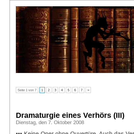
Seite 1 von 7
1
2
3
4
5
6
7
>
Dramaturgie eines Verhörs (III)
Dienstag, den 7. Oktober 2008
••• Keine Oper ohne Ouvertüre. Auch das Ver