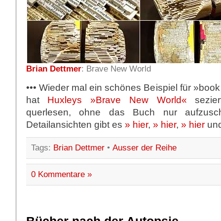
Brian Dettmer
: Brave New World
••• Wieder mal ein schönes Beispiel für »book
hat
Huxleys
»Brave New World«
sezie
querlesen, ohne das Buch nur aufzusc
Detailansichten gibt es
» hier
,
» hier
,
» hier
un
Tags:
Brian Dettmer
•
Ausser der Reihe
0 Kommentare »