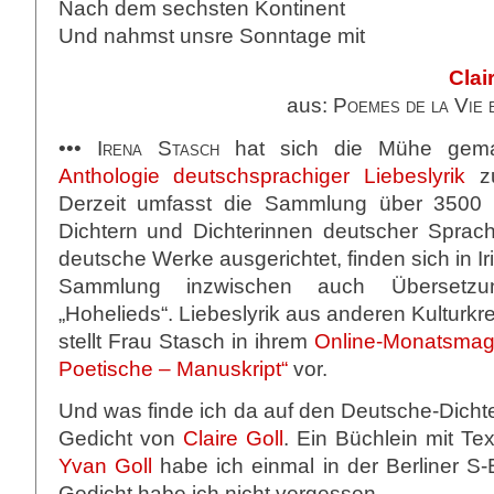
Nach dem sechsten Kontinent
Und nahmst unsre Sonntage mit
Clai
aus:
Poemes de la Vie 
•••
Irena Stasch
hat sich die Mühe gem
Anthologie deutschsprachiger Liebeslyrik
zu
Derzeit umfasst die Sammlung über 3500
Dichtern und Dichterinnen deutscher Sprac
deutsche Werke ausgerichtet, finden sich in I
Sammlung inzwischen auch Übersetz
„Hohelieds“. Liebeslyrik aus anderen Kulturk
stellt Frau Stasch in ihrem
Online-Monatsmag
Poetische – Manuskript“
vor.
Und was finde ich da auf den Deutsche-Dicht
Gedicht von
Claire Goll
. Ein Büchlein mit Te
Yvan Goll
habe ich einmal in der Berliner S
Gedicht habe ich nicht vergessen.