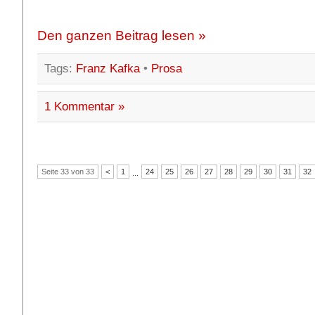
Den ganzen Beitrag lesen »
Tags:
Franz Kafka
•
Prosa
1 Kommentar »
Seite 33 von 33
<
1
24
25
26
27
28
29
30
31
32
...