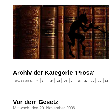
Archiv der Kategorie 'Prosa'
Seite 33 von 33
<
1
24
25
26
27
28
29
30
31
32
...
Vor dem Gesetz
Mittwoch, den 29. November 2006