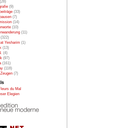
(28)
rafie
(9)
beiträge
(33)
pausen
(7)
mission
(14)
erworte
(10)
enwanderung
(11)
(322)
lat Yesharim
(1)
k
(13)
N.
(4)
ik
(97)
a
(161)
ay
(118)
 Zeugen
(7)
ls
Fleurs du Mal
eser Elegien