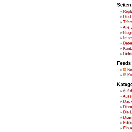
Seiten
Repl
Die 
Tifer
Alle 
Biog
Impr
Date
Kont
Link
Feeds
Bei
Ko
Katego
Auf d
Ausse
Das 
Diamo
Die 
Dram
Editi
Ein 