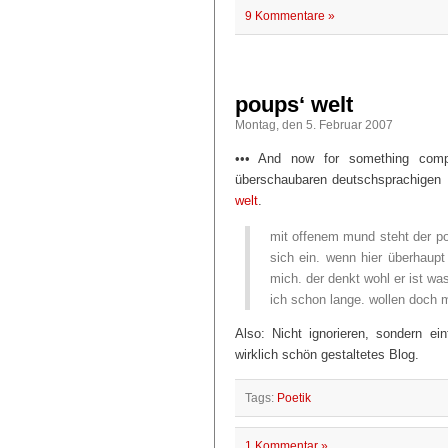
9 Kommentare »
poups‘ welt
Montag, den 5. Februar 2007
••• And now for something compl
überschaubaren deutschsprachigen L
welt
.
mit offenem mund steht der pou
sich ein. wenn hier überhaupt
mich. der denkt wohl er ist w
ich schon lange. wollen doch m
Also: Nicht ignorieren, sondern e
wirklich schön gestaltetes Blog.
Tags:
Poetik
1 Kommentar »