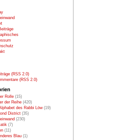
ay
Leinwand
et
Beiträge
raphisches
essum
nschutz
akt
s
träge (RSS 2.0)
mmentare (RSS 2.0)
rien
er Rolle
(15)
r der Reihe
(420)
Alphabet des Rabbi Löw
(19)
nd District
(35)
Leinwand
(230)
atik
(7)
on
(11)
anderes Blau
(1)