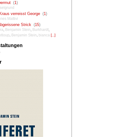
ermut
(
1
)
selgrund
Kraus verreisst George
(
1
)
nes Mattivi
bgerissene Strick
(
15
)
ra
,
Benjamin Stein
,
Burkhardt
,
,
,
etloup
Benjamin Stein
bianca
[...]
taltungen
e
r