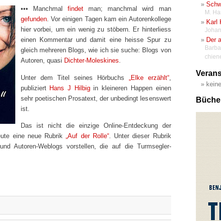
Schw
••• Manchmal
findet
man; manchmal wird man
M. Ha
gefunden
. Vor einigen Tagen kam ein Autorenkollege
Karl 
hier vorbei, um ein wenig zu stöbern. Er hinterliess
Johan
Der a
einen Kommentar und damit eine heisse Spur zu
Barba
gleich mehreren Blogs, wie ich sie suche: Blogs von
chien
Autoren, quasi
Dichter-Moleskines
.
Verans
Unter dem Titel seines Hörbuchs
„Elke erzählt“
,
kein
publiziert
Hans J Hilbig
in kleineren Happen einen
sehr poetischen Prosatext, der unbedingt lesenswert
Büche
ist.
Das ist nicht die einzige Online-Entdeckung der
eute eine neue Rubrik
„Auf der Rolle“
. Unter dieser Rubrik
e und Autoren-Weblogs vorstellen, die auf die Turmsegler-