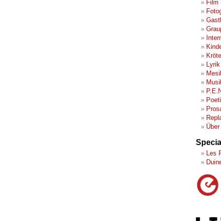
Film
Fotog
Gast
Grau
Inter
Kind
Kröt
Lyrik
Mesi
Musi
P.E.
Poet
Pros
Repl
Über
Specia
Les 
Duin