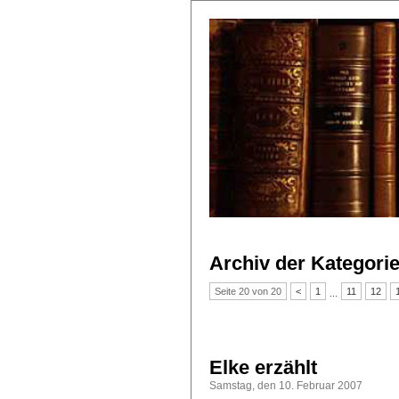
Archiv der Kategorie
Seite 20 von 20
<
1
11
12
...
Elke erzählt
Samstag, den 10. Februar 2007