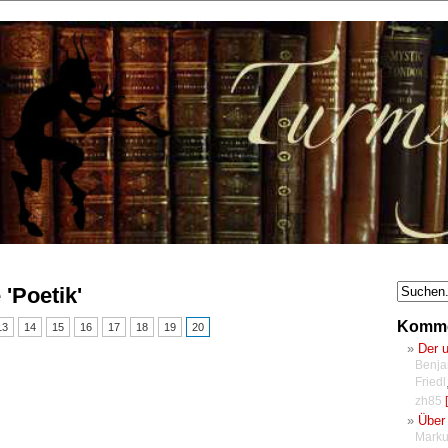
 'Poetik'
Komme
13
14
15
16
17
18
19
20
Der 
Benja
Friedl
zh85
[
Über 
Marku