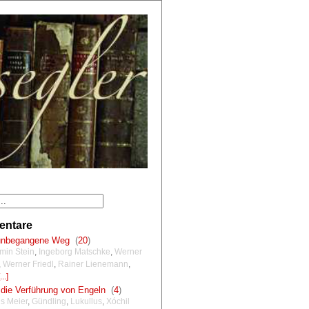
ntare
unbegangene Weg
(
20
)
min Stein
,
Ingeborg Matschke
,
Werner
,
Werner Friedl
,
Rainer Lienemann
,
...]
die Verführung von Engeln
(
4
)
s Meier
,
Gündling
,
Lukullus
,
Xóchil