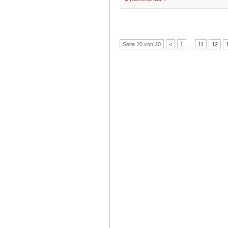
Seite 20 von 20
<
1
11
12
...