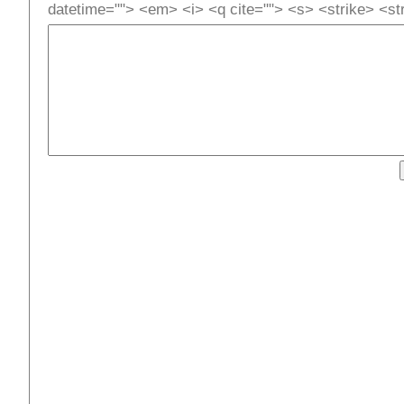
datetime=""> <em> <i> <q cite=""> <s> <strike> <st