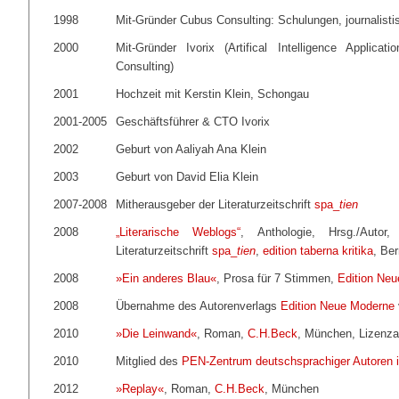
1998
Mit-Gründer Cubus Consulting: Schulungen, journalistis
2000
Mit-Gründer Ivorix (Artifical Intelligence Applicati
Consulting)
2001
Hochzeit mit Kerstin Klein, Schongau
2001-2005
Geschäftsführer & CTO Ivorix
2002
Geburt von Aaliyah Ana Klein
2003
Geburt von David Elia Klein
2007-2008
Mitherausgeber der Literaturzeitschrift
spa_
tien
2008
„Literarische Weblogs“
, Anthologie, Hrsg./Autor
Literaturzeitschrift
spa_
tien
,
edition taberna kritika
, Ber
2008
»Ein anderes Blau«
, Prosa für 7 Stimmen,
Edition Ne
2008
Übernahme des Autorenverlags
Edition Neue Moderne
2010
»Die Leinwand«
, Roman,
C.H.Beck
, München, Lizenza
2010
Mitglied des
PEN-Zentrum deutschsprachiger Autoren 
2012
»Replay«
, Roman,
C.H.Beck
, München