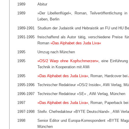
1989
Abitur
1989
»Der Libellenflügel«, Roman, Teilveröffentlichu
Leben, Berlin
1989-1991
Studium der Judaistik und Hebraistik an FU und HU Ber
1991-1995
freischaffend als Autor tätig, verschiedene Preise f
Roman
»Das Alphabet des Juda Liva«
1995
Umzug nach München
1995
»OS/2 Warp ohne Kopfschmerzen«
, eine Einführun
Technik in Kooperation mit AWi
1995
»Das Alphabet des Juda Liva«
, Roman, Hardcover bei
1995-1996
Technischer Redakteur »OS/2 Inside«, AWi Verlag, M
1996-1997
Technischer Redakteur »SE« , AWi Verlag, München
1997
»Das Alphabet des Juda Liva«
, Roman, Paperback be
1997-1998
Stellv. Chefredakteur »BYTE Deutschland« , AWi Verl
1998
Senior Editor und Europa-Korrespondent »BYTE Maga
München