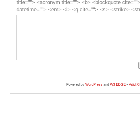
title=""> <acronym title=""> <b> <blockquote cite=""
datetime=""> <em> <i> <q cite=""> <s> <strike> <st
Powered by
WordPress
and
W3 EDGE
•
Valid 