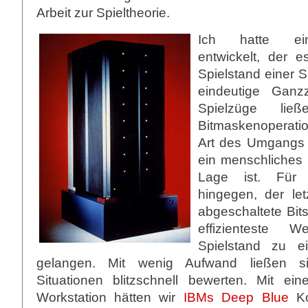
Arbeit zur Spieltheorie.
Ich hatte ein
entwickelt, der e
Spielstand einer S
eindeutige Ganz
Spielzüge lie
Bitmaskenoperatio
Art des Umgangs 
ein menschliches 
Lage ist. Für 
hingegen, der let
abgeschaltete Bit
effizienteste
Spielstand zu 
gelangen. Mit wenig Aufwand ließen s
Situationen blitzschnell bewerten. Mit ein
Workstation hätten wir
IBMs Deep Blue
Ko