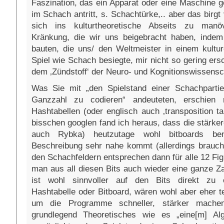
Faszination, das ein Apparat oder eine Maschine
im Schach antritt, s. Schachtürke,.. aber das birgt 
sich ins kulturtheoretische Abseits zu manö
Kränkung, die wir uns beigebracht haben, indem
bauten, die uns/ den Weltmeister in einem kultu
Spiel wie Schach besiegte, mir nicht so gering ers
dem ‚Zündstoff‘ der Neuro- und Kognitionswissensc
Was Sie mit „den Spielstand einer Schachpartie
Ganzzahl zu codieren“ andeuteten, erschien 
Hashtabellen (oder englisch auch ‚transposition ta
bisschen googlen fand ich heraus, dass die stärk
auch Rybka) heutzutage wohl bitboards ben
Beschreibung sehr nahe kommt (allerdings braucht
den Schachfeldern entsprechen dann für alle 12 F
man aus all diesen Bits auch wieder eine ganze Z
ist wohl sinnvoller auf den Bits direkt zu o
Hashtabelle oder Bitboard, wären wohl aber eher 
um die Programme schneller, stärker mache
grundlegend Theoretisches wie es „eine[m] Alg