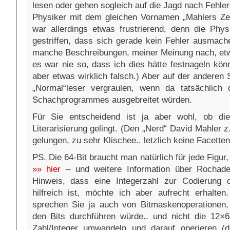
lesen oder gehen sogleich auf die Jagd nach Fehler
Physiker mit dem gleichen Vornamen „Mahlers Ze
war allerdings etwas frustrierend, denn die Ph
gestriffen, dass sich gerade kein Fehler ausmach
manche Beschreibungen, meiner Meinung nach, etw
es war nie so, dass ich dies hätte festnageln könne
aber etwas wirklich falsch.) Aber auf der anderen 
„Normal“leser vergraulen, wenn da tatsächlich 
Schachprogrammes ausgebreitet würden.
Für Sie entscheidend ist ja aber wohl, ob die
Literarisierung gelingt. (Den „Nerd“ David Mahler z
gelungen, zu sehr Klischee.. letzlich keine Facetten
PS. Die 64-Bit braucht man natürlich für jede Figur,
»» hier
– und weitere Information über Rochade
Hinweis, dass eine Integerzahl zur Codierung 
hilfreich ist, möchte ich aber aufrecht erhalten
sprechen Sie ja auch von Bitmaskenoperationen,
den Bits durchführen würde.. und nicht die 12×6
Zahl/Integer umwandeln und darauf operieren (d