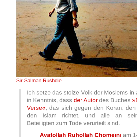
Sir Salman Rushdie
Ich setze das stolze Volk der Moslems in 
in Kenntnis, dass
der Autor
des Buches
»
Verse«
, das sich gegen den Koran, den
den Islam richtet, und alle an sein
Beteiligten zum Tode verurteilt sind.
Ayatollah Ruhollah Chomeini
am 14