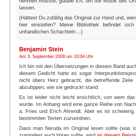
nehmen müsste, glaube ich, um die Musik des Orig
lassen.
(Hättest Du zufällig das Original zur Hand und, wen
hier einstellen? Meine Bibliothek befindet sich
unhandlichen Schachteln…)
Benjamin Stein
Am 3. September 2008 um 10:04 Uhr
Ich bin mit den Übersetzungen in diesem Band auch 
diesem Gedicht hatte es sogar Interprunktionspr
nicht übers Herz gebracht, die betreffende Zeile 
abzutippen, wie sie gedruckt stand.
Es ist leider nicht leicht ersichtlich, von wem da
wurde. Im Anhang wird eine ganze Reihe von Nachd
a. Fries und Erich Ahrendt. Aber es ist schwierig
bestimmten Texten zuzuordnen.
Dass man Neruda im Original lesen sollte (was ic
zumindest auch hören sollte, wird
an diesem Beispie