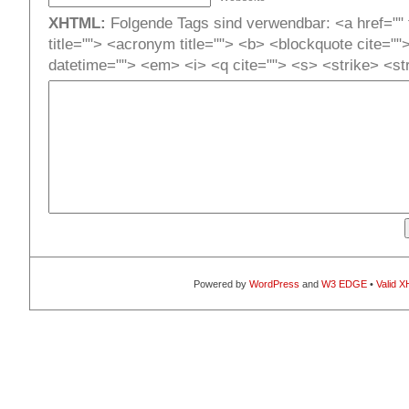
XHTML:
Folgende Tags sind verwendbar: <a href="" t
title=""> <acronym title=""> <b> <blockquote cite=""
datetime=""> <em> <i> <q cite=""> <s> <strike> <st
Powered by
WordPress
and
W3 EDGE
•
Valid 