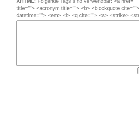
XHTML:
Folgende Tags sind verwendbar: <a href="" t
title=""> <acronym title=""> <b> <blockquote cite=""
datetime=""> <em> <i> <q cite=""> <s> <strike> <st