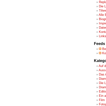
Repl
Die 
Tifer
Alle 
Biog
Impr
Date
Kont
Link
Feeds
Bei
Ko
Katego
Auf d
Ausse
Das 
Diamo
Die 
Dram
Editi
Ein 
Film
Fotog