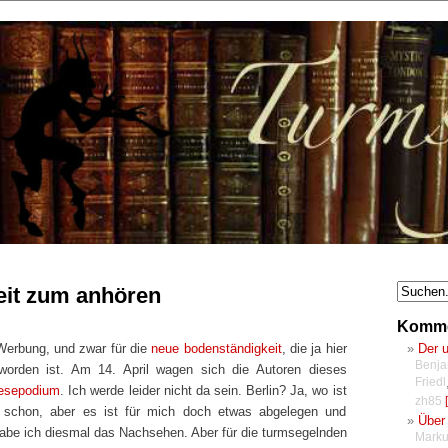
eit zum anhören
Komme
Der 
Werbung, und zwar für die
neue bodenständigkeit
, die ja hier
Benja
orden ist. Am 14. April wagen sich die Autoren dieses
Friedl
esepodium
. Ich werde leider nicht da sein. Berlin? Ja, wo ist
zh85
[
 schon, aber es ist für mich doch etwas abgelegen und
Über 
abe ich diesmal das Nachsehen. Aber für die turmsegelnden
Marku