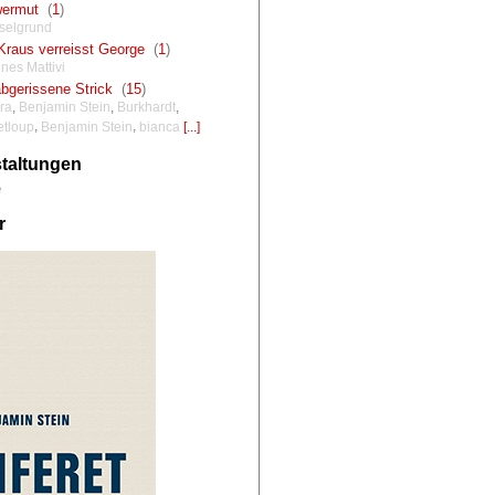
ermut
(
1
)
selgrund
Kraus verreisst George
(
1
)
nes Mattivi
bgerissene Strick
(
15
)
ra
,
Benjamin Stein
,
Burkhardt
,
,
,
etloup
Benjamin Stein
bianca
[...]
taltungen
e
r