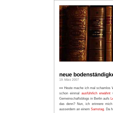
neue bodenständigk
19. März 2007
••• Heute mache ich mal schamlos 
schon einmal
ausführlich erwähnt
w
Gemeinschaftsblogs in Berlin aufs
L
das denn? Nun, ich erinnere mich
ausserdem an einem
Samstag
. Da h