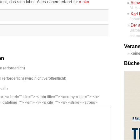
ent, das sich lohnt. Alles nähere erfahrt ihr
» hier
.
Schw
M. Ha
Karl 
Johan
Der a
Barba
chien
Verans
kein
en
Büche
 (erforderlich)
 (erforderlich) (wird nicht veröffentlicht)
eite
<a href="" title=""> <abbr title=""> <acronym title=""> <b>
l datetime=""> <em> <i> <q cite=""> <s> <strike> <strong>