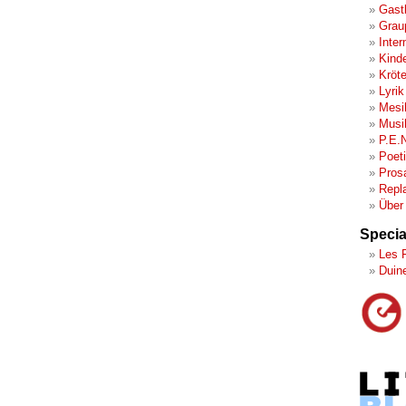
Gast
Grau
Inter
Kind
Kröt
Lyrik
Mesi
Musi
P.E.
Poet
Pros
Repl
Über
Specia
Les 
Duin