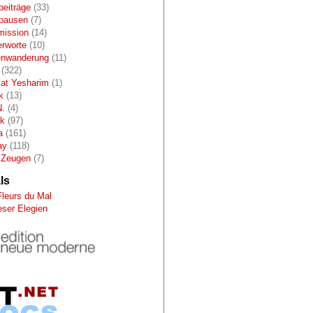
beiträge
(33)
pausen
(7)
mission
(14)
erworte
(10)
enwanderung
(11)
(322)
lat Yesharim
(1)
k
(13)
N.
(4)
ik
(97)
a
(161)
ay
(118)
 Zeugen
(7)
ls
Fleurs du Mal
eser Elegien