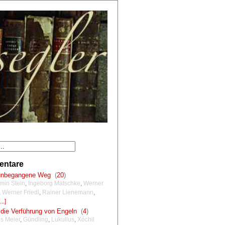
ntare
unbegangene Weg
(
20
)
min Stein
,
Ingeborg Matschke
,
Werner
,
Werner Friedl
,
Rainer Lienemann
,
...]
die Verführung von Engeln
(
4
)
s Meier
,
Gündling
,
Lukullus
,
Xóchil