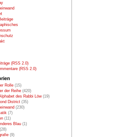
ay
Leinwand
et
Beiträge
raphisches
essum
nschutz
akt
s
träge (RSS 2.0)
mmentare (RSS 2.0)
rien
er Rolle
(15)
r der Reihe
(420)
Alphabet des Rabbi Löw
(19)
nd District
(35)
Leinwand
(230)
atik
(7)
on
(11)
anderes Blau
(1)
(28)
rafie
(9)