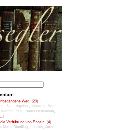
ntare
unbegangene Weg
(
20
)
min Stein
,
Ingeborg Matschke
,
Werner
,
Werner Friedl
,
Rainer Lienemann
,
...]
die Verführung von Engeln
(
4
)
s Meier
,
Gündling
,
Lukullus
,
Xóchil