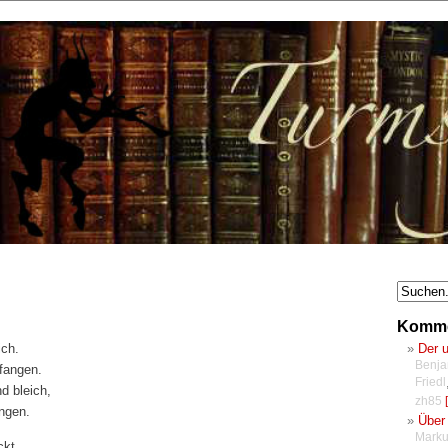
Komme
Der 
ich.
Benja
fangen.
Friedl
d bleich,
zh85
[
ngen.
Über 
Marku
ckt