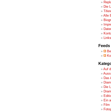
Repl
Die 
Tifer
Alle 
Biog
Impr
Date
Kont
Link
Feeds
Bei
Ko
Katego
Auf d
Ausse
Das 
Diamo
Die 
Dram
Editi
Ein 
Film
Fotog