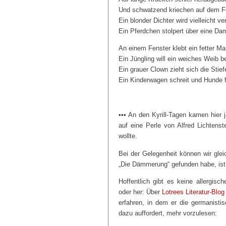
Und schwatzend kriechen auf dem F
Ein blonder Dichter wird vielleicht ve
Ein Pferdchen stolpert über eine Da
An einem Fenster klebt ein fetter Ma
Ein Jüngling will ein weiches Weib 
Ein grauer Clown zieht sich die Stief
Ein Kinderwagen schreit und Hunde f
••• An den Kyrill-Tagen kamen hier j
auf eine Perle von Alfred Lichtenst
wollte.
Bei der Gelegenheit können wir glei
„Die Dämmerung“ gefunden habe, ist
Hoffentlich gibt es keine allergis
oder her: Über
Lotrees Literatur-Blog
erfahren, in dem er die germanisti
dazu auffordert, mehr vorzulesen: