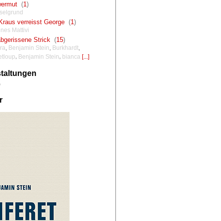
ermut
(
1
)
selgrund
Kraus verreisst George
(
1
)
nes Mattivi
bgerissene Strick
(
15
)
ra
,
Benjamin Stein
,
Burkhardt
,
,
,
etloup
Benjamin Stein
bianca
[...]
taltungen
e
r