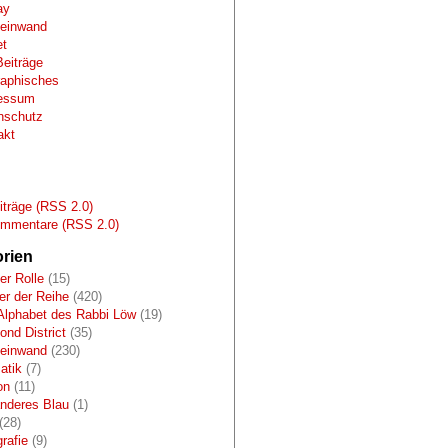
ay
Leinwand
et
Beiträge
raphisches
essum
nschutz
akt
s
träge (RSS 2.0)
mmentare (RSS 2.0)
rien
er Rolle
(15)
r der Reihe
(420)
Alphabet des Rabbi Löw
(19)
nd District
(35)
Leinwand
(230)
atik
(7)
on
(11)
anderes Blau
(1)
(28)
rafie
(9)