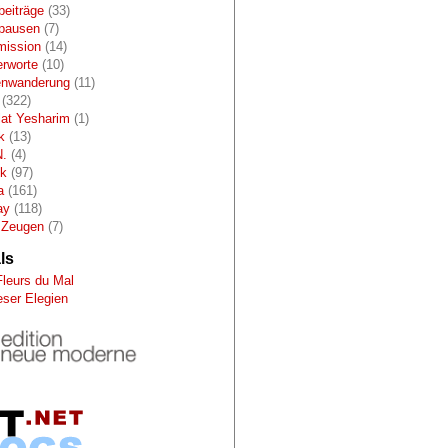
beiträge
(33)
pausen
(7)
mission
(14)
erworte
(10)
enwanderung
(11)
(322)
lat Yesharim
(1)
k
(13)
N.
(4)
ik
(97)
a
(161)
ay
(118)
 Zeugen
(7)
ls
Fleurs du Mal
eser Elegien