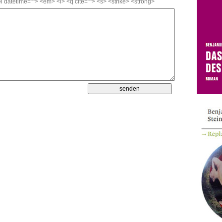
l datetime=""> <em> <i> <q cite=""> <s> <strike> <strong>