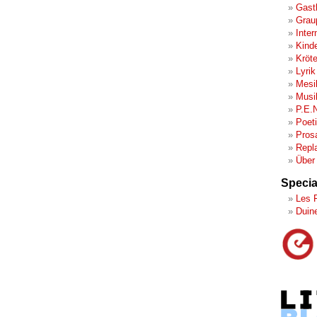
Gast
Grau
Inter
Kind
Kröt
Lyrik
Mesi
Musi
P.E.
Poet
Pros
Repl
Über
Specia
Les 
Duin